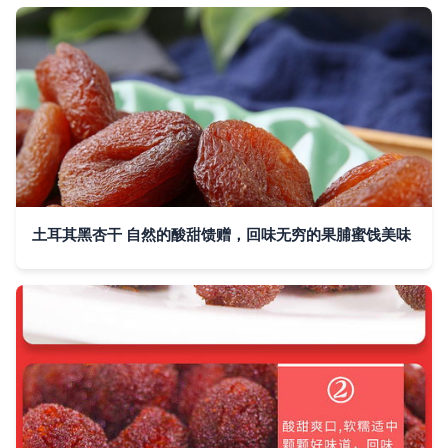
土耳其黑杏干 自然的酸甜馈赠，回味无穷的果脯蜜饯美味