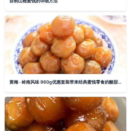
自制山楂蜜饯的详细方法
黄梅 · 岭南风味 960g优惠套装带来经典蜜饯零食的酸甜盛宴