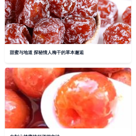
甜蜜与地道 探秘情人梅干的草本邂逅