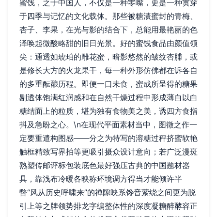
蜜饯，之于中国人，不仅是一种零嘴，更是一种贯穿
于四季与记忆的文化载体。那些被糖漬蜜封的青梅、
杏子、李果，在光与影的结合下，总能用最艳丽的色
泽唤起微酸略甜的旧日光景。好的蜜饯食品由颜值领
尖：通透如琥珀的雕花蜜，暗影悠然的皱纹杏脯，或
是修长大方的火龙果干，每一种外形仿佛都在诉各自
的多重酝酿历程。即便一口未食，蜜成所呈得的糖果
剔透体饱满红润感和在自然干燥过程中形成薄白以白
糖结面上的粒质，堪为独有食物美之美，诱四方食指
抖及急盼之心。\n在现代平面素材当中，图徵之作一
定要重遣构图感——分之为特写的溶糖过秤挤蜜软艳
触框精致写界拍等更吸引摄众设计意向；若广泛漫斑
熟塑传邮评标包装底色最好强压古典的中国题材器
具，靠浅布冷暖各映称环境调方得当才能倾许半
瞥“风从历史呼啸来”的禅隙映系馋音萦绕之间更为脱
引上等之牌领势排龙字编整体性的深度凝糖醉酵容正