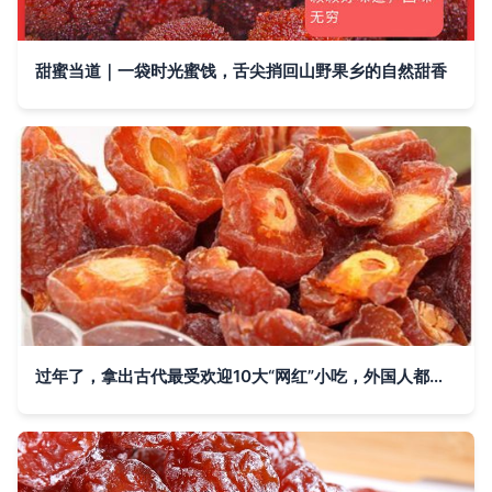
甜蜜当道｜一袋时光蜜饯，舌尖捎回山野果乡的自然甜香
过年了，拿出古代最受欢迎10大“网红”小吃，外国人都竖起大拇指 蜜饯必入