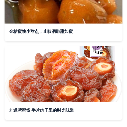
金桔蜜饯小甜点，止咳润肺甜如蜜
九道湾蜜饯 半片肉干里的时光味道