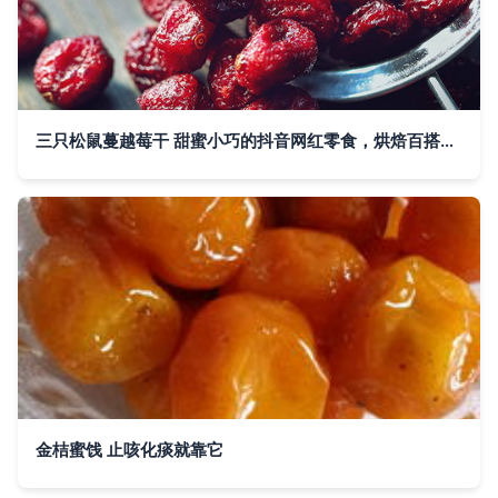
三只松鼠蔓越莓干 甜蜜小巧的抖音网红零食，烘焙百搭原料，解锁冬季舌尖新体验
金桔蜜饯 止咳化痰就靠它